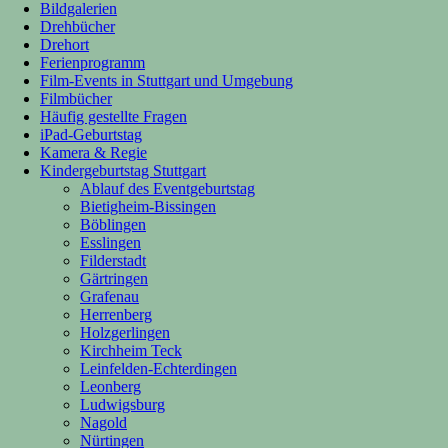
Bildgalerien
Drehbücher
Drehort
Ferienprogramm
Film-Events in Stuttgart und Umgebung
Filmbücher
Häufig gestellte Fragen
iPad-Geburtstag
Kamera & Regie
Kindergeburtstag Stuttgart
Ablauf des Eventgeburtstag
Bietigheim-Bissingen
Böblingen
Esslingen
Filderstadt
Gärtringen
Grafenau
Herrenberg
Holzgerlingen
Kirchheim Teck
Leinfelden-Echterdingen
Leonberg
Ludwigsburg
Nagold
Nürtingen