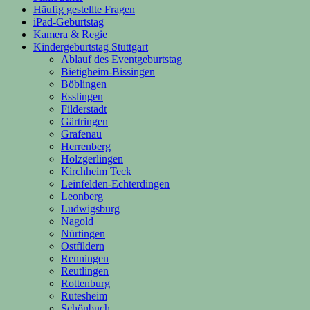
Häufig gestellte Fragen
iPad-Geburtstag
Kamera & Regie
Kindergeburtstag Stuttgart
Ablauf des Eventgeburtstag
Bietigheim-Bissingen
Böblingen
Esslingen
Filderstadt
Gärtringen
Grafenau
Herrenberg
Holzgerlingen
Kirchheim Teck
Leinfelden-Echterdingen
Leonberg
Ludwigsburg
Nagold
Nürtingen
Ostfildern
Renningen
Reutlingen
Rottenburg
Rutesheim
Schönbuch