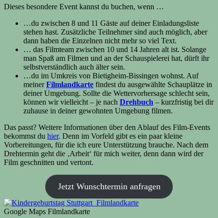
Dieses besondere Event kannst du buchen, wenn …
…du zwischen 8 und 11 Gäste auf deiner Einladungsliste
stehen hast. Zusätzliche Teilnehmer sind auch möglich, aber
dann haben die Einzelnen nicht mehr so viel Text.
… das Filmteam zwischen 10 und 14 Jahren alt ist. Solange
man Spaß am Filmen und an der Schauspielerei hat, dürft ihr
selbstverständlich auch älter sein.
…du im Umkreis von Bietigheim-Bissingen wohnst. Auf
meiner
Filmlandkarte
findest du ausgewählte Schauplätze in
deiner Umgebung. Sollte die Wettervorhersage schlecht sein,
können wir vielleicht – je nach
Drehbuch
– kurzfristig bei dir
zuhause in deiner gewohnten Umgebung filmen.
Das passt? Weitere Informationen über den Ablauf des Film-Events
bekommst du
hier
. Denn im Vorfeld gibt es ein paar kleine
Vorbereitungen, für die ich eure Unterstützung brauche. Nach dem
Drehtermin geht die ‚Arbeit‘ für mich weiter, denn dann wird der
Film geschnitten und vertont.
Jetzt Wunschtermin anfragen
Google Maps Filmlandkarte