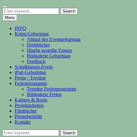
Skip
Search
Film-Events für Kids und Teens
to
Search
Kindergeburtstag in Stuttgart und
Search
content
for:
Menu
Umgebung
INFO
Krimi-Geburtstag
Ablauf des Eventgeburtstag
Drehbücher
Häufig gestellte Fragen
Bildgalerie Geburtstag
Feedback
Schulklassen-Event
iPad-Geburtstag
Preise / Termine
Ferienprogramm
Termine Ferienprogramm
Bildgalerie Ferien
Kamera & Regie
Projektarbeiten
Filmbücher
Presseberichte
Kontakt
Search
Search