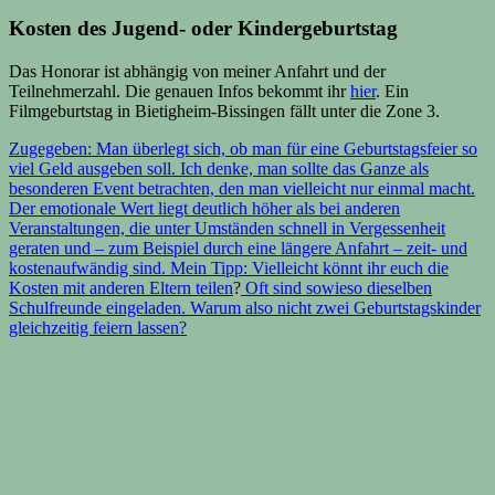
Kosten des Jugend- oder Kindergeburtstag
Das Honorar ist abhängig von meiner Anfahrt und der
Teilnehmerzahl. Die genauen Infos bekommt ihr
hier
. Ein
Filmgeburtstag in Bietigheim-Bissingen fällt unter die Zone 3.
Zugegeben: Man überlegt sich, ob man für eine Geburtstagsfeier so
viel Geld ausgeben soll. Ich denke, man sollte das Ganze als
besonderen Event betrachten, den man vielleicht nur einmal macht.
Der emotionale Wert liegt deutlich höher als bei anderen
Veranstaltungen, die unter Umständen schnell in Vergessenheit
geraten und – zum Beispiel durch eine längere Anfahrt – zeit- und
kostenaufwändig sind. Mein Tipp: Vielleicht könnt ihr euch die
Kosten mit anderen Eltern teilen
?
Oft sind sowieso dieselben
Schulfreunde eingeladen. Warum also nicht zwei Geburtstagskinder
gleichzeitig feiern lassen?